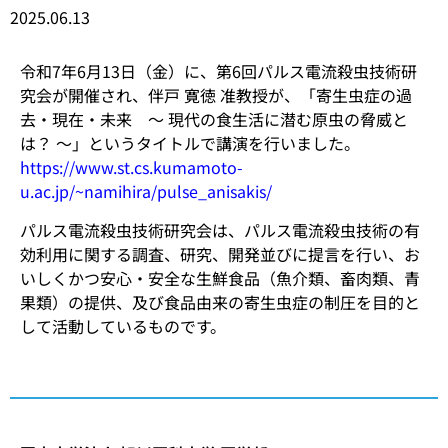
2025.06.13
令和7年6月13日（金）に、第6回パルス電流殺虫技術研
究会が開催され、伴戸 寛徳 准教授が、「寄生虫症の過
去・現在・未来 〜 現代の食生活に潜む原虫の脅威と
は？ 〜」というタイトルで講演を行いました。
https://www.st.cs.kumamoto-
u.ac.jp/~namihira/pulse_anisakis/
パルス電流殺虫技術研究会は、パルス電流殺虫技術の有
効利用に関する調査、研究、開発並びに提言を行い、お
いしくかつ安心・安全な生鮮食品（魚介類、畜肉類、青
果類）の提供、及び食品由来の寄生虫症の制圧を目的と
して活動しているものです。