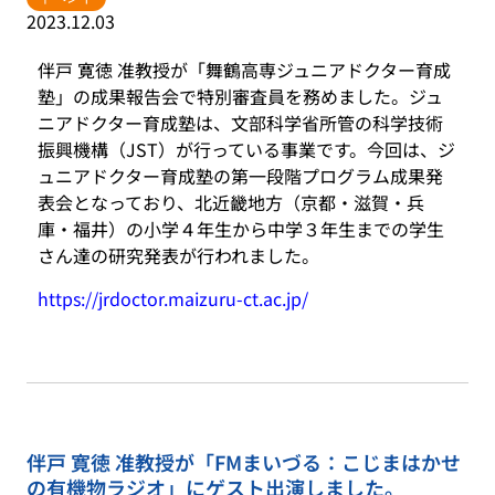
2023.12.03
伴戸 寛徳 准教授が「舞鶴高専ジュニアドクター育成
塾」の成果報告会で特別審査員を務めました。ジュ
ニアドクター育成塾は、文部科学省所管の科学技術
振興機構（JST）が行っている事業です。今回は、ジ
ュニアドクター育成塾の第一段階プログラム成果発
表会となっており、北近畿地方（京都・滋賀・兵
庫・福井）の小学４年生から中学３年生までの学生
さん達の研究発表が行われました。
https://jrdoctor.maizuru-ct.ac.jp/
伴戸 寛徳 准教授が「FMまいづる：こじまはかせ
の有機物ラジオ」にゲスト出演しました。