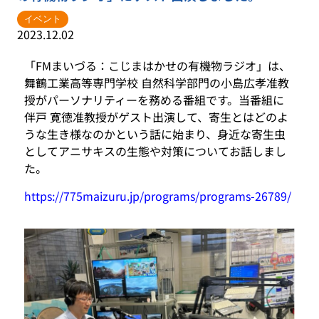
イベント
2023.12.02
「FMまいづる：こじまはかせの有機物ラジオ」は、
舞鶴工業高等専門学校 自然科学部門の小島広孝准教
授がパーソナリティーを務める番組です。当番組に
伴戸 寛徳准教授がゲスト出演して、寄生とはどのよ
うな生き様なのかという話に始まり、身近な寄生虫
としてアニサキスの生態や対策についてお話しまし
た。
https://775maizuru.jp/programs/programs-26789/